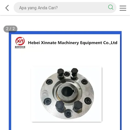
2
/
2