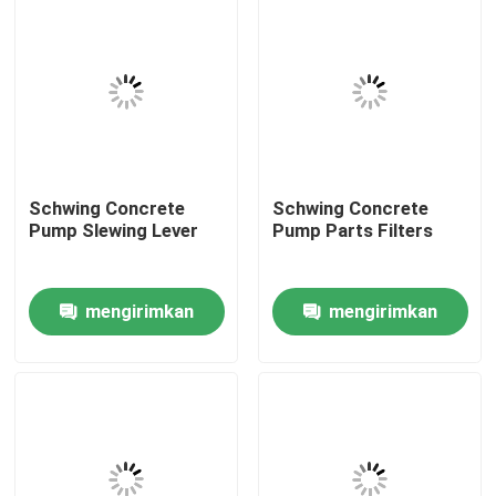
Tentang kita
Wisata pabrik
Kontrol kualitas
Schwing Concrete
Schwing Concrete
Pump Slewing Lever
Pump Parts Filters
Hubungi kami
mengirimkan
mengirimkan
Quote request suatu
permintaan
permintaan
BAGIAN POMPA BETON PUTZMEISTER
Bagian Pompa Beton Schwing