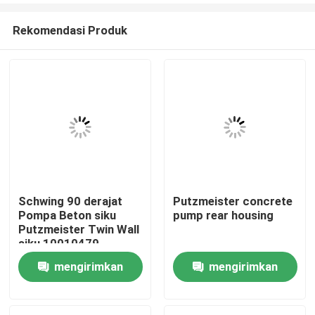
Rekomendasi Produk
Schwing 90 derajat
Putzmeister concrete
Pompa Beton siku
pump rear housing
Rumah
Putzmeister Twin Wall
siku 10010479
mengirimkan
mengirimkan
Produk
permintaan
permintaan
Video