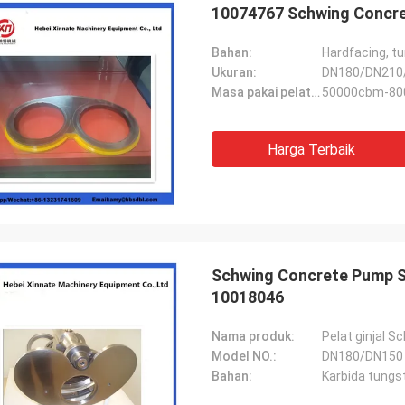
10074767 Schwing Concre
Bahan:
Hardfacing, t
Ukuran:
DN180/DN210
Masa pakai pelat aus:
50000cbm-8
Harga Terbaik
Schwing Concrete Pump Sp
10018046
Nama produk:
Pelat ginjal S
Model NO.:
DN180/DN150
Bahan:
Karbida tungs