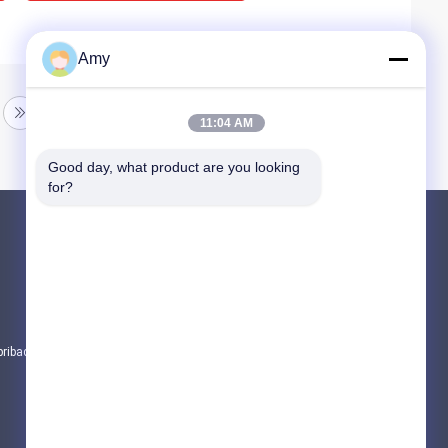
Amy
11:04 AM
Good day, what product are you looking 
for?
Produk
BAGIAN POMPA BETON PUTZMEISTER
Bagian Pompa Beton Schwing
suku cadang truk pengaduk beton
pribadi
Semua kategori