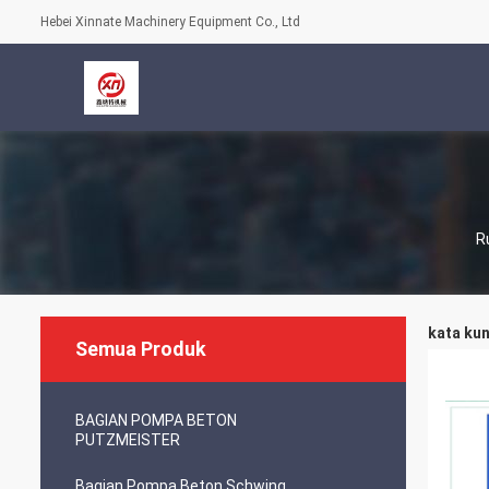
Hebei Xinnate Machinery Equipment Co., Ltd
R
kata kun
Semua Produk
BAGIAN POMPA BETON
PUTZMEISTER
Bagian Pompa Beton Schwing