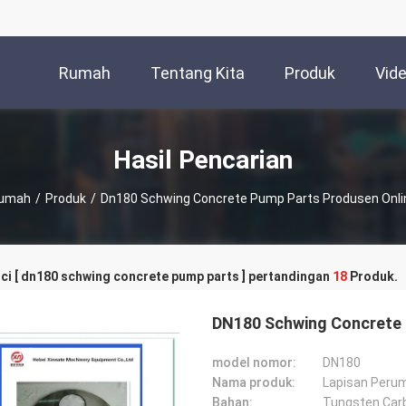
Rumah
Tentang Kita
Produk
Vid
Hasil Pencarian
umah
/
Produk
/
Dn180 Schwing Concrete Pump Parts Produsen Onli
ci [ dn180 schwing concrete pump parts ] pertandingan
18
Produk.
DN180 Schwing Concrete 
model nomor:
DN180
Nama produk:
Lapisan Peru
Bahan:
Tungsten Carb