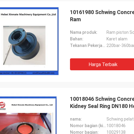
10161980 Schwing Concret
Ram
Nama produk:
Ram piston S
Bahan:
Karet alam
Tekanan Pekerjaan:
220bar-360ba
Harga Terbaik
10018046 Schwing Concre
Kidney Seal Ring DN180 H
nama:
Schwing pelat
Nomor bagian (kiri):
10018046
Nomor bagian:
10029138