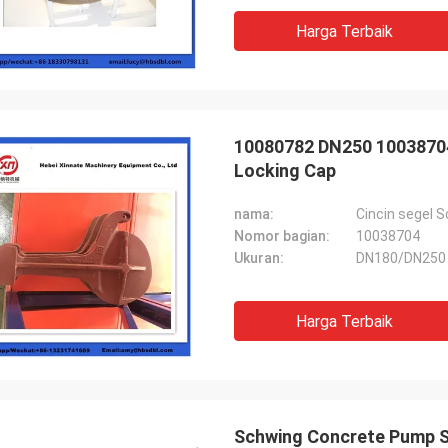
Harga Terbaik
10080782 DN250 1003870
Locking Cap
nama:
Cincin segel 
Nomor bagian:
10038704
Ukuran:
DN180/DN250
Harga Terbaik
Schwing Concrete Pump S