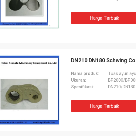
Harga Terbaik
DN210 DN180 Schwing Con
Nama produk:
Tuas ayun ay
Ukuran:
BP2000/BP30
Spesifikasi:
DN210/DN180
Harga Terbaik