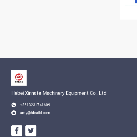
Hebei Xinnate Machinery Equipment Co., Ltd
+8613231741609
amy@hbsdbl.com