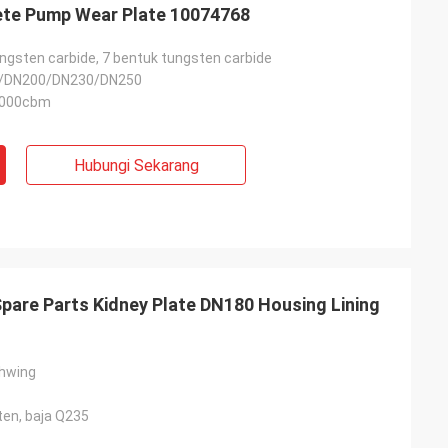
te Pump Wear Plate 10074768
ungsten carbide, 7 bentuk tungsten carbide
/DN200/DN230/DN250
0000cbm
Hubungi Sekarang
are Parts Kidney Plate DN180 Housing Lining
chwing
ten, baja Q235