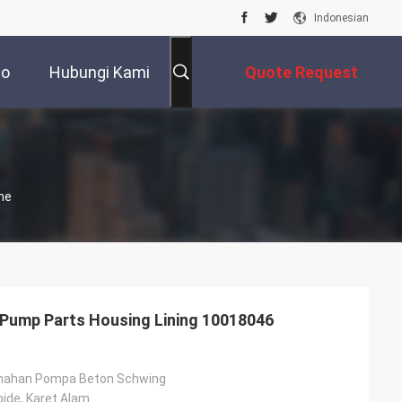
Indonesian
eo
Hubungi Kami
Quote Request
Suatu
ne
Pump Parts Housing Lining 10018046
mahan Pompa Beton Schwing
ide, Karet Alam