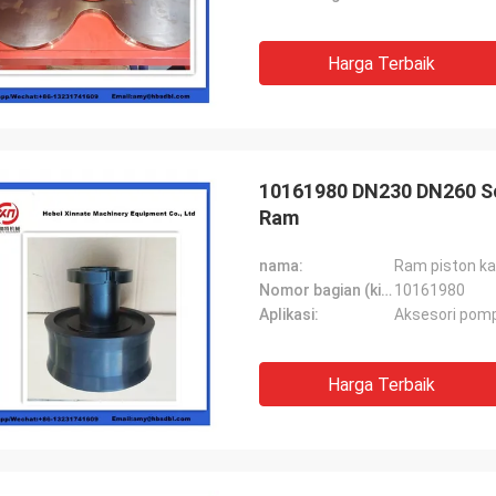
Harga Terbaik
10161980 DN230 DN260 Sc
Ram
nama:
Ram piston k
Nomor bagian (kiri):
10161980
Aplikasi:
Aksesori pom
Harga Terbaik