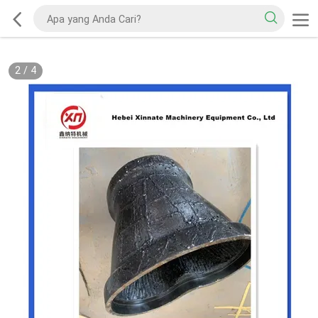
2
/
4