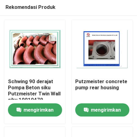
Rekomendasi Produk
Schwing 90 derajat
Putzmeister concrete
Pompa Beton siku
pump rear housing
Putzmeister Twin Wall
Rumah
siku 10010479
mengirimkan
mengirimkan
Produk
permintaan
permintaan
Video