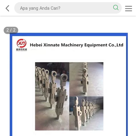
2
/
2