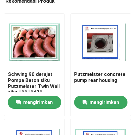
Rekomendasi Produk
Schwing 90 derajat
Putzmeister concrete
Pompa Beton siku
pump rear housing
Putzmeister Twin Wall
siku 10010479
Rumah
mengirimkan
mengirimkan
Produk
permintaan
permintaan
Video