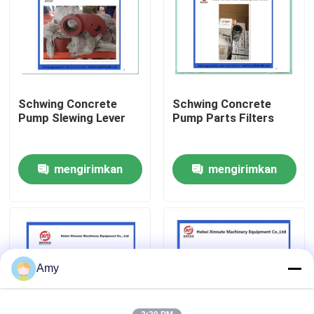
Tentang kita
Wisata pabrik
Schwing Concrete
Schwing Concrete
Pump Slewing Lever
Pump Parts Filters
Kontrol kualitas
mengirimkan
mengirimkan
Hubungi kami
permintaan
permintaan
Quote request suatu
BAGIAN POMPA BETON PUTZMEISTER
Amy
Bagian Pompa Beton Schwing