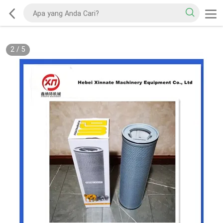
2
/
5