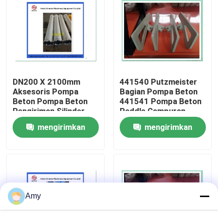
Tentang kita
Wisata pabrik
DN200 X 2100mm
441540 Putzmeister
Kontrol kualitas
Aksesoris Pompa
Bagian Pompa Beton
Beton Pompa Beton
441541 Pompa Beton
Pengiriman Silinder
Paddle Campuran
Hubungi kami
Wear Resistant
mengirimkan
mengirimkan
Putzmeister
permintaan
permintaan
Quote request suatu
BAGIAN POMPA BETON PUTZMEISTER
Amy
Bagian Pompa Beton Schwing