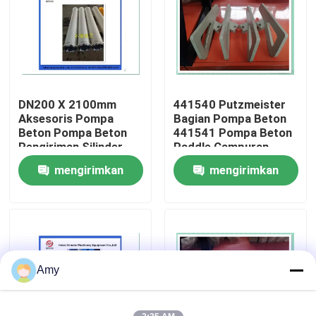
Tentang kita
Wisata pabrik
DN200 X 2100mm
441540 Putzmeister
Aksesoris Pompa
Bagian Pompa Beton
Kontrol kualitas
Beton Pompa Beton
441541 Pompa Beton
Pengiriman Silinder
Paddle Campuran
Wear Resistant
mengirimkan
mengirimkan
Hubungi kami
Putzmeister
permintaan
permintaan
Quote request suatu
BAGIAN POMPA BETON PUTZMEISTER
Amy
Bagian Pompa Beton Schwing