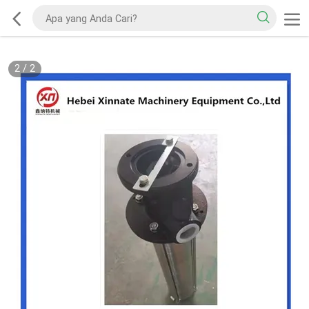
2
/
2