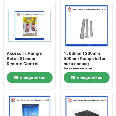
Aksesoris Pompa
1500mm 1200mm
Beton Standar
500mm Pompa beton
Remote Control
suku cadang
ketahanan aus
Reduktor biasa
mengirimkan
mengirimkan
Rumah
permintaan
permintaan
Produk
Video