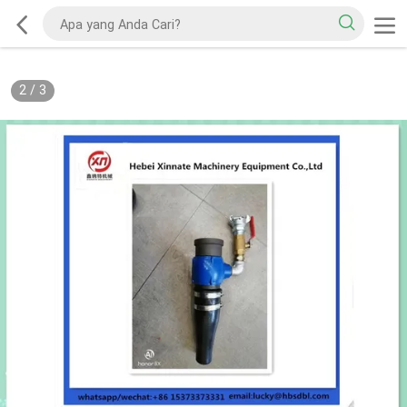
2
/
3