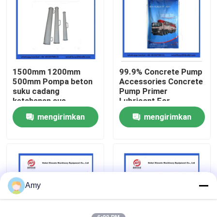
Tentang kita
Wisata pabrik
1500mm 1200mm
99.9% Concrete Pump
500mm Pompa beton
Accessories Concrete
Kontrol kualitas
suku cadang
Pump Primer
ketahanan aus
Lubricant For
Reduktor biasa
Concrete Pumping
mengirimkan
mengirimkan
Hubungi kami
Pipe
permintaan
permintaan
Quote request suatu
BAGIAN POMPA BETON PUTZMEISTER
Amy
Bagian Pompa Beton Schwing