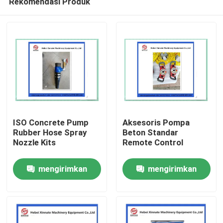
Rekomendasi Produk
ISO Concrete Pump
Aksesoris Pompa
Rubber Hose Spray
Beton Standar
Nozzle Kits
Remote Control
Rumah
mengirimkan
mengirimkan
Produk
permintaan
permintaan
Video