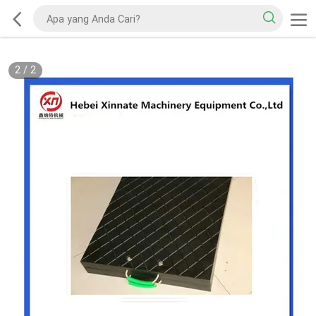
2
/
2