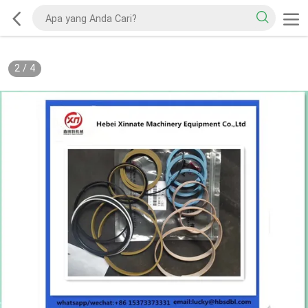
2
/
4