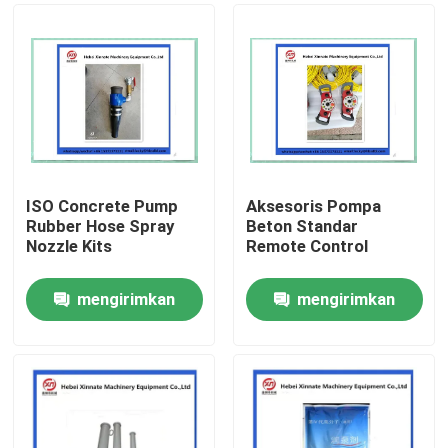
ISO Concrete Pump
Aksesoris Pompa
Rubber Hose Spray
Beton Standar
Nozzle Kits
Remote Control
mengirimkan
mengirimkan
Rumah
permintaan
permintaan
Produk
Video