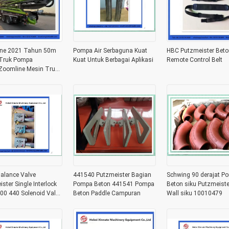
ne 2021 Tahun 50m
Pompa Air Serbaguna Kuat
HBC Putzmeister Bet
Truk Pompa
Kuat Untuk Berbagai Aplikasi
Remote Control Belt
Zoomline Mesin Truk
pur Tangan Kedua
alance Valve
441540 Putzmeister Bagian
Schwing 90 derajat P
ster Single Interlock
Pompa Beton 441541 Pompa
Beton siku Putzmeist
00 440 Solenoid Valve
Beton Paddle Campuran
Wall siku 10010479
Pompa Beton