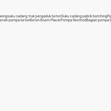
wing
suku cadang truk pengaduk beton
Suku cadang pabrik batching
Pi
ersih pompa beton
Beton Boom Placer
Pompa Rexthod
Bagian pompa 