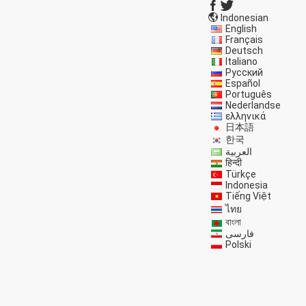
Indonesian
English
Français
Deutsch
Italiano
Русский
Español
Português
Nederlandse
ελληνικά
日本語
한국
العربية
हिन्दी
Türkçe
Indonesia
Tiếng Việt
ไทย
বাংলা
فارسی
Polski