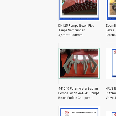
DN125 Pompa Beton Pipa
Zoomli
Tanpa Sambungan
Bekas 
4,5mm*3000mm
Beton/
Pencam
441540 Putzmeister Bagian
HAVE B
Pompa Beton 441541 Pompa
Putzmei
Beton Paddle Campuran
Valve 4
Untuk 