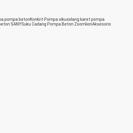
pa pompa beton
Konkrit Pompa siku
selang karet pompa
beton SANY
Suku Cadang Pompa Beton Zoomlion
Aksesoris