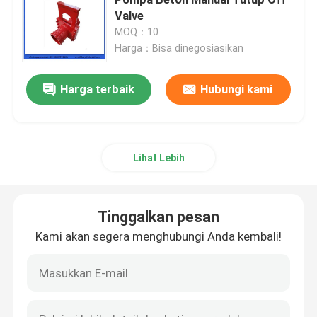
Valve
MOQ：10
suku cadang truk pengaduk beton
Harga：Bisa dinegosiasikan
Suku cadang pabrik batching
Harga terbaik
Hubungi kami
Pipa pompa beton
Lihat Lebih
Konkrit Pompa siku
Tinggalkan pesan
selang karet pompa beton
Kami akan segera menghubungi Anda kembali!
Kopling Klem Pompa Beton
Flensa Pompa Beton