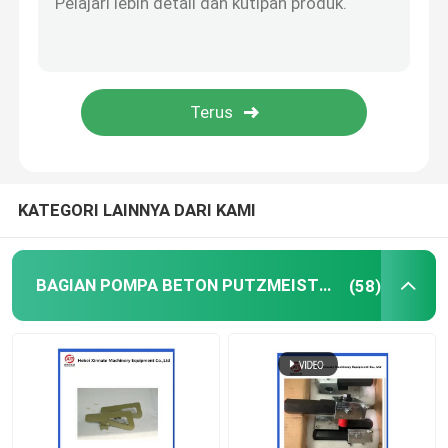
Bola pembersih pompa beton
Beton Boom Placer
Pompa Rexthod
KATEGORI LAINNYA DARI KAMI
Bagian pompa beton SANY
BAGIAN POMPA BETON PUTZMEISTER
(58)
Suku Cadang Pompa Beton Zoomlion
Aksesoris Pompa Beton
Truk Pompa Beton Bekas