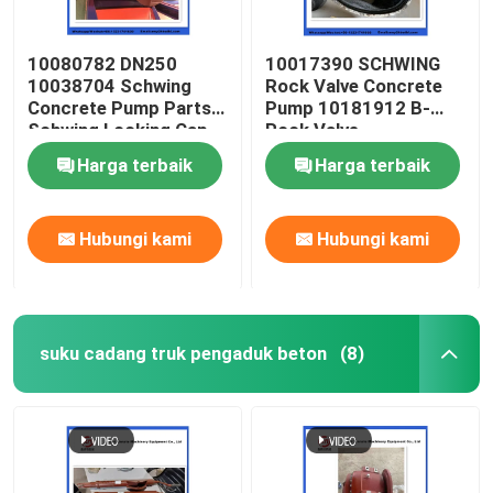
10080782 DN250
10017390 SCHWING
10038704 Schwing
Rock Valve Concrete
Concrete Pump Parts
Pump 10181912 B-
Schwing Locking Cap
Rock Valve
220/180/10059467
Harga terbaik
Harga terbaik
210/180
Hubungi kami
Hubungi kami
suku cadang truk pengaduk beton
(8)