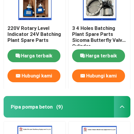
220V Rotary Level
3 4 Holes Batching
Indicator 24V Batching
Plant Spare Parts
Plant Spare Parts
Sicoma Butterfly Valve
Cylinder
Electropneumatic
Harga terbaik
Harga terbaik
Actuator Cylinder
Hubungi kami
Hubungi kami
Pipa pompa beton
(9)