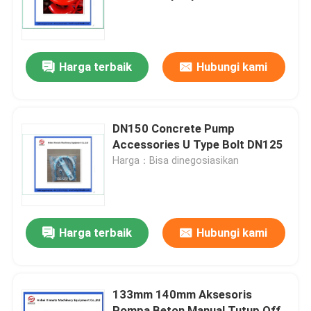
Tentang kita
Harga terbaik
Hubungi kami
Wisata pabrik
Kontrol kualitas
DN150 Concrete Pump
Accessories U Type Bolt DN125
Harga：Bisa dinegosiasikan
Hubungi kami
Quote request suatu
Harga terbaik
Hubungi kami
BAGIAN POMPA BETON PUTZMEISTER
133mm 140mm Aksesoris
Bagian Pompa Beton Schwing
Pompa Beton Manual Tutup Off