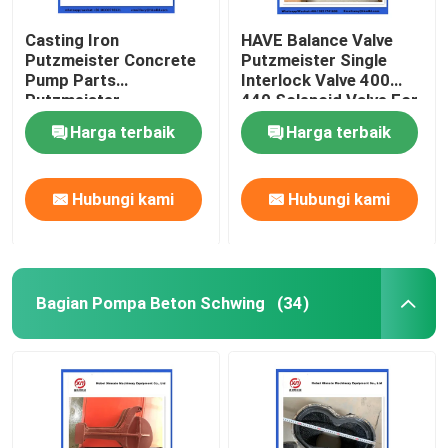
Casting Iron
HAVE Balance Valve
Putzmeister Concrete
Putzmeister Single
Pump Parts
Interlock Valve 400
Putzmeister
440 Solenoid Valve For
Agitatoring Paddles
Concrete Pump
Harga terbaik
Harga terbaik
Hubungi kami
Hubungi kami
Bagian Pompa Beton Schwing
(34)