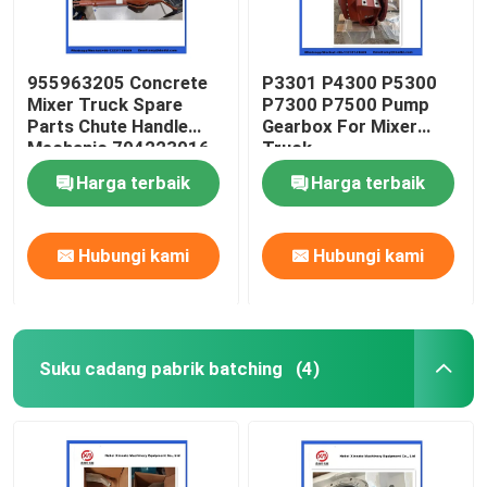
955963205 Concrete
P3301 P4300 P5300
Mixer Truck Spare
P7300 P7500 Pump
Parts Chute Handle
Gearbox For Mixer
Mechanic 704223016
Truck
Harga terbaik
Harga terbaik
Hubungi kami
Hubungi kami
Suku cadang pabrik batching
(4)