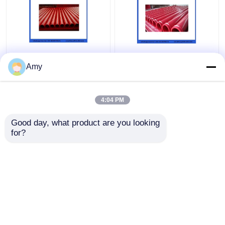
Amy
4:04 PM
Harga terbaik
Harga terbaik
Good day, what product are you looking 
for?
Hubungi kami
Hubungi kami
Lihat Lebih
Rumah
Tentang kita
Hubungi kami
Desktop Site
Sitemap
Privacy Policy