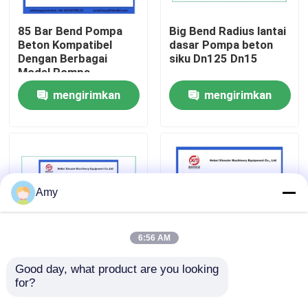
85 Bar Bend Pompa
Big Bend Radius lantai
Tentang kita
Beton Kompatibel
dasar Pompa beton
Dengan Berbagai
siku Dn125 Dn15
Model Pompa
Wisata pabrik
mengirimkan
mengirimkan
permintaan
permintaan
Kontrol kualitas
Hubungi kami
Amy
Quote request suatu
6:56 AM
BAGIAN POMPA BETON PUTZMEISTER
Good day, what product are you looking 
65mn dan paduan baja
R275x90D Cast Beton
for?
beton pompa siku
Pump Elbow Single
dengan pipa lurus
Wall Twin Wall 20#
Bagian Pompa Beton Schwing