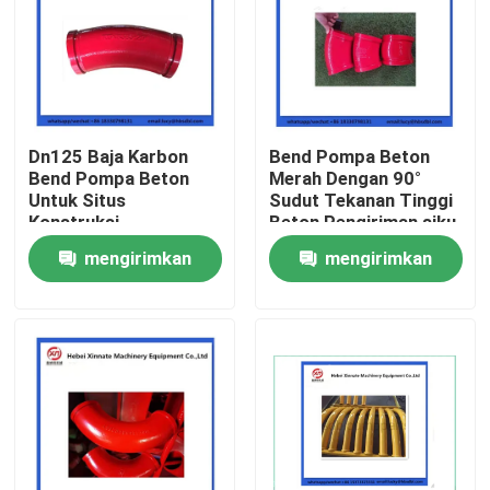
Dn125 Baja Karbon
Bend Pompa Beton
Bend Pompa Beton
Merah Dengan 90°
Untuk Situs
Sudut Tekanan Tinggi
Konstruksi
Beton Pengiriman siku
mengirimkan
mengirimkan
permintaan
permintaan
Rumah
Produk
Video