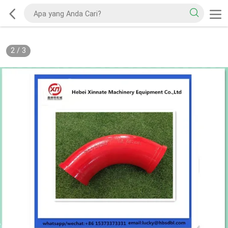
2
/
3