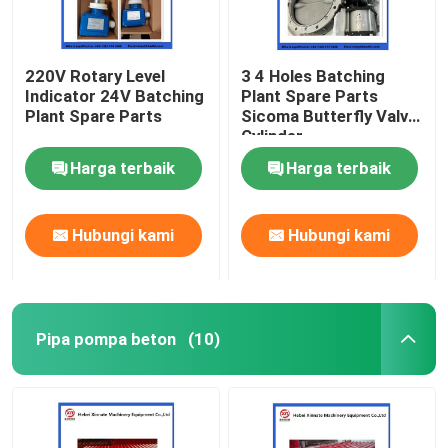
220V Rotary Level
3 4 Holes Batching
Indicator 24V Batching
Plant Spare Parts
Plant Spare Parts
Sicoma Butterfly Valve
Cylinder
Electropneumatic
Harga terbaik
Harga terbaik
Actuator Cylinder
Hubungi kami
Hubungi kami
Pipa pompa beton
(10)