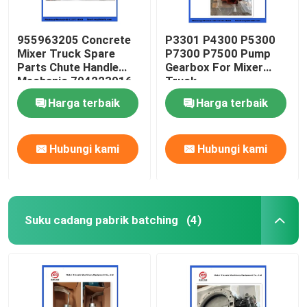
955963205 Concrete
P3301 P4300 P5300
Mixer Truck Spare
P7300 P7500 Pump
Parts Chute Handle
Gearbox For Mixer
Mechanic 704223016
Truck
Harga terbaik
Harga terbaik
Hubungi kami
Hubungi kami
Suku cadang pabrik batching
(4)