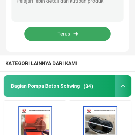
Bola pembersih pompa beton
Beton Boom Placer
Pompa Rexthod
KATEGORI LAINNYA DARI KAMI
Bagian pompa beton SANY
Bagian Pompa Beton Schwing
(34)
Suku Cadang Pompa Beton Zoomlion
Aksesoris Pompa Beton
Truk Pompa Beton Bekas