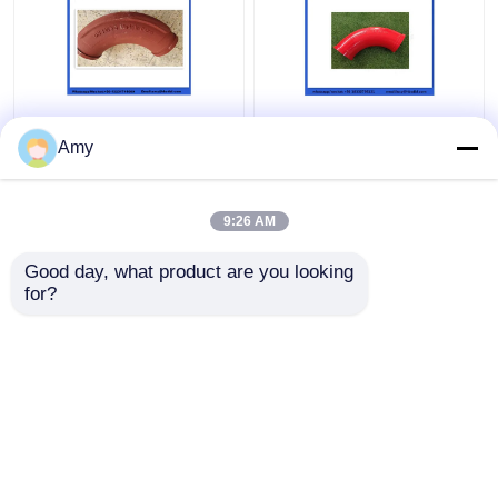
Amy
9:26 AM
Harga terbaik
Harga terbaik
Good day, what product are you looking 
for?
Hubungi kami
Hubungi kami
Lihat Lebih
Rumah
Tentang kita
Hubungi kami
Desktop Site
Sitemap
Privacy Policy