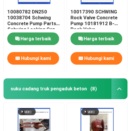
10080782 DN250
10017390 SCHWING
10038704 Schwing
Rock Valve Concrete
Concrete Pump Parts
Pump 10181912 B-
Schwing Locking Cap
Rock Valve
220/180/10059467
Harga terbaik
Harga terbaik
210/180
Hubungi kami
Hubungi kami
suku cadang truk pengaduk beton
(8)