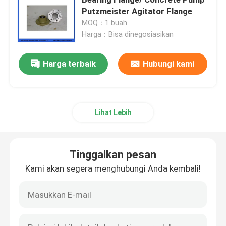
Putzmeister Agitator Flange
MOQ：1 buah
suku cadang truk pengaduk beton
Harga：Bisa dinegosiasikan
Suku cadang pabrik batching
Harga terbaik
Hubungi kami
Pipa pompa beton
Lihat Lebih
Konkrit Pompa siku
Tinggalkan pesan
selang karet pompa beton
Kami akan segera menghubungi Anda kembali!
Kopling Klem Pompa Beton
Flensa Pompa Beton