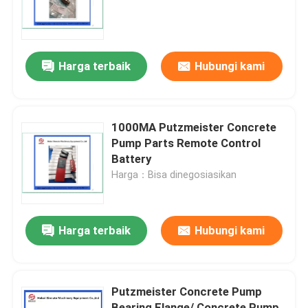
Tentang kita
Harga terbaik
Hubungi kami
Wisata pabrik
Kontrol kualitas
1000MA Putzmeister Concrete
Pump Parts Remote Control
Battery
Hubungi kami
Harga：Bisa dinegosiasikan
Quote request suatu
Harga terbaik
Hubungi kami
BAGIAN POMPA BETON PUTZMEISTER
Putzmeister Concrete Pump
Bagian Pompa Beton Schwing
Bearing Flange/ Concrete Pump