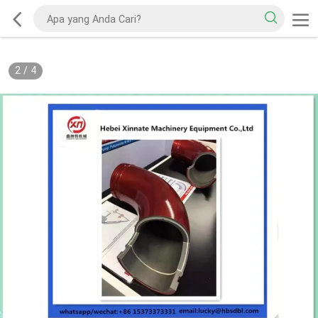
2
/
4