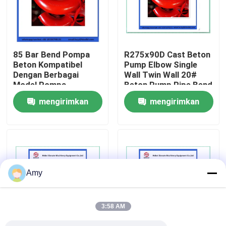
Tentang kita
85 Bar Bend Pompa
R275x90D Cast Beton
Wisata pabrik
Beton Kompatibel
Pump Elbow Single
Dengan Berbagai
Wall Twin Wall 20#
Model Pompa
Beton Pump Pipe Bend
Kontrol kualitas
mengirimkan
mengirimkan
permintaan
permintaan
Hubungi kami
Quote request suatu
Amy
BAGIAN POMPA BETON PUTZMEISTER
3:58 AM
Bagian Pompa Beton Schwing