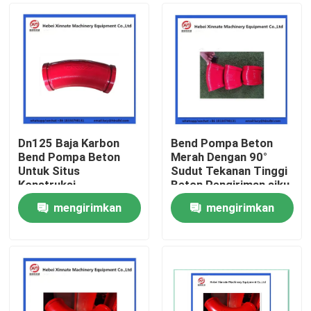
Dn125 Baja Karbon
Bend Pompa Beton
Bend Pompa Beton
Merah Dengan 90°
Untuk Situs
Sudut Tekanan Tinggi
Konstruksi
Beton Pengiriman siku
mengirimkan
mengirimkan
Rumah
permintaan
permintaan
Produk
Video