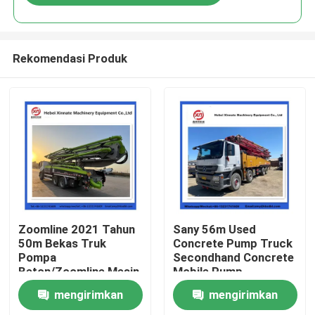
Rekomendasi Produk
Rumah
Zoomline 2021 Tahun
Sany 56m Used
50m Bekas Truk
Concrete Pump Truck
Pompa
Secondhand Concrete
Produk
Beton/Zoomline Mesin
Mobile Pump
Truk Pencampur
mengirimkan
mengirimkan
Tangan Kedua
Video