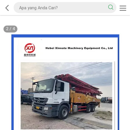
2
/
4