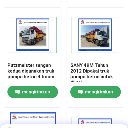
permintaan
permintaan
Tentang kita
Wisata pabrik
Kontrol kualitas
Putzmeister tangan
SANY 49M Tahun
Hubungi kami
kedua digunakan truk
2012 Dipakai truk
pompa beton 4 boom
pompa beton untuk
dijual
Quote request suatu
mengirimkan
mengirimkan
permintaan
permintaan
BAGIAN POMPA BETON PUTZMEISTER
Bagian Pompa Beton Schwing