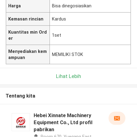
Harga
Bisa dinegosiasikan
Kemasan rincian
Kardus
Kuantitas min Ord
1set
er
Menyediakan kem
MEMILIKI STOK
ampuan
Lihat Lebih
Tentang kita
Hebei Xinnate Machinery
Equipment Co., Ltd profil
pabrikan
Room 670, Yuegang East