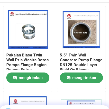
Pakaian Biasa Twin
5.5" Twin Wall
Wall Pria Wanita Beton
Concrete Pump Flange
Pompa Flange Bagian
DN125 Double Layer
Pompa Beton
Weld On Flange
Rumah
mengirimkan
mengirimkan
permintaan
permintaan
Produk
Video