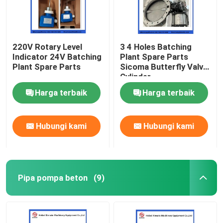
220V Rotary Level
3 4 Holes Batching
Indicator 24V Batching
Plant Spare Parts
Plant Spare Parts
Sicoma Butterfly Valve
Cylinder
Electropneumatic
Harga terbaik
Harga terbaik
Actuator Cylinder
Hubungi kami
Hubungi kami
Pipa pompa beton
(9)