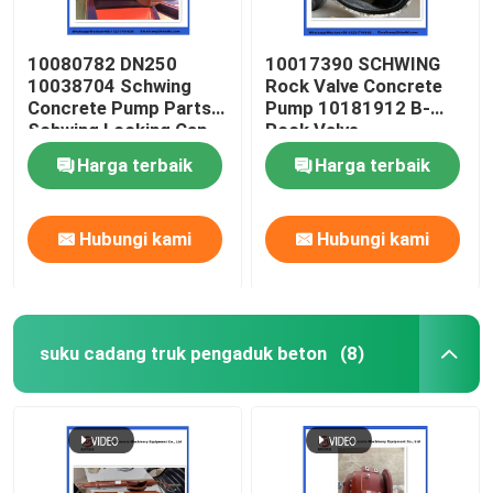
10080782 DN250
10017390 SCHWING
10038704 Schwing
Rock Valve Concrete
Concrete Pump Parts
Pump 10181912 B-
Schwing Locking Cap
Rock Valve
220/180/10059467
Harga terbaik
Harga terbaik
210/180
Hubungi kami
Hubungi kami
suku cadang truk pengaduk beton
(8)