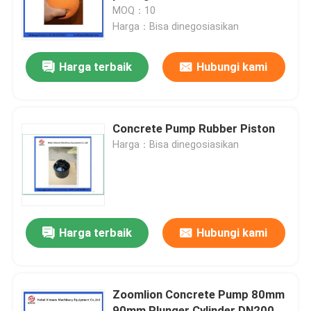
MOQ：10
Harga：Bisa dinegosiasikan
Tentang kita
Harga terbaik
Hubungi kami
Wisata pabrik
Kontrol kualitas
Concrete Pump Rubber Piston
Harga：Bisa dinegosiasikan
Hubungi kami
Quote request suatu
Harga terbaik
Hubungi kami
BAGIAN POMPA BETON PUTZMEISTER
Zoomlion Concrete Pump 80mm
Bagian Pompa Beton Schwing
90mm Plunger Cylinder DN200