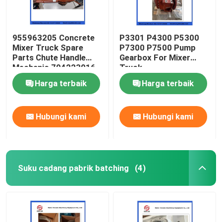
955963205 Concrete
P3301 P4300 P5300
Mixer Truck Spare
P7300 P7500 Pump
Parts Chute Handle
Gearbox For Mixer
Mechanic 704223016
Truck
Harga terbaik
Harga terbaik
Hubungi kami
Hubungi kami
Suku cadang pabrik batching
(4)