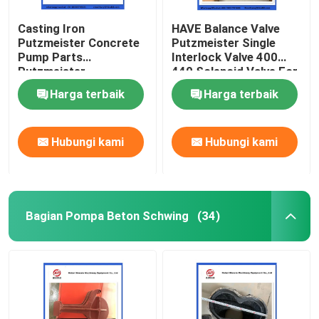
Casting Iron
HAVE Balance Valve
Putzmeister Concrete
Putzmeister Single
Pump Parts
Interlock Valve 400
Putzmeister
440 Solenoid Valve For
Agitatoring Paddles
Concrete Pump
Harga terbaik
Harga terbaik
Hubungi kami
Hubungi kami
Bagian Pompa Beton Schwing
(34)