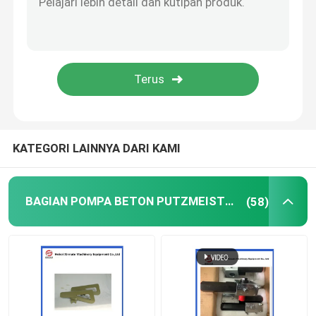
Bola pembersih pompa beton
Beton Boom Placer
Pompa Rexthod
KATEGORI LAINNYA DARI KAMI
Bagian pompa beton SANY
BAGIAN POMPA BETON PUTZMEISTER
(58)
Suku Cadang Pompa Beton Zoomlion
Aksesoris Pompa Beton
Truk Pompa Beton Bekas