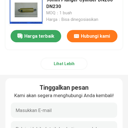
DN230
MOQ：1 buah
suku cadang truk pengaduk beton
Harga：Bisa dinegosiasikan
Suku cadang pabrik batching
Harga terbaik
Hubungi kami
Pipa pompa beton
Lihat Lebih
Konkrit Pompa siku
Tinggalkan pesan
selang karet pompa beton
Kami akan segera menghubungi Anda kembali!
Kopling Klem Pompa Beton
Flensa Pompa Beton