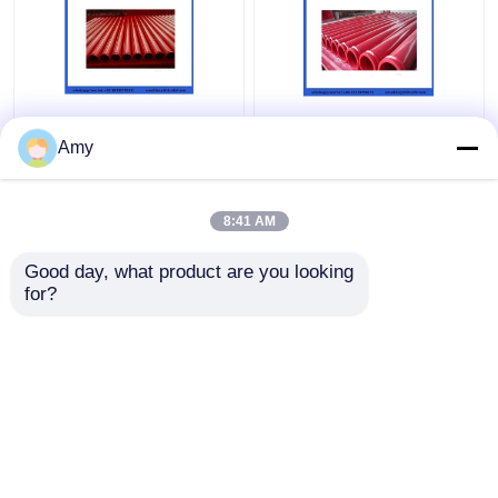
Amy
8:41 AM
Harga terbaik
Harga terbaik
Good day, what product are you looking 
for?
Hubungi kami
Hubungi kami
Lihat Lebih
Rumah
Tentang kita
Hubungi kami
Desktop Site
Sitemap
Privacy Policy