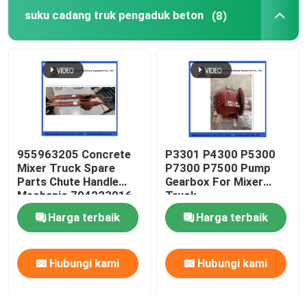
suku cadang truk pengaduk beton
(8)
Bola pembersih pompa beton
Beton Boom Placer
Pompa Rexthod
955963205 Concrete
P3301 P4300 P5300
Bagian pompa beton SANY
Mixer Truck Spare
P7300 P7500 Pump
Parts Chute Handle
Gearbox For Mixer
Mechanic 704223016
Truck
Suku Cadang Pompa Beton Zoomlion
Harga terbaik
Harga terbaik
Aksesoris Pompa Beton
Hubungi kami
Hubungi kami
Truk Pompa Beton Bekas