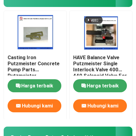
Tentang kita
Wisata pabrik
Kontrol kualitas
Casting Iron
HAVE Balance Valve
Putzmeister Concrete
Putzmeister Single
Pump Parts
Interlock Valve 400
Hubungi kami
Putzmeister
440 Solenoid Valve For
Agitatoring Paddles
Concrete Pump
Harga terbaik
Harga terbaik
Quote request suatu
Hubungi kami
Hubungi kami
BAGIAN POMPA BETON PUTZMEISTER
Bagian Pompa Beton Schwing