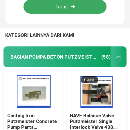
KATEGORI LAINNYA DARI KAMI
BAGIAN POMPA BETON PUTZMEISTER
(58)
Rumah
Produk
Casting Iron
HAVE Balance Valve
Putzmeister Concrete
Putzmeister Single
Pump Parts
Interlock Valve 400
Video