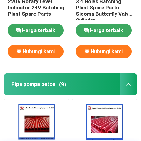
220V Rotary Level
3 4 Holes Batching
Indicator 24V Batching
Plant Spare Parts
Plant Spare Parts
Sicoma Butterfly Valve
Cylinder
Electropneumatic
Harga terbaik
Harga terbaik
Actuator Cylinder
Hubungi kami
Hubungi kami
Pipa pompa beton
(9)