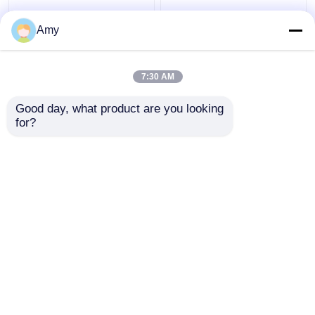
Amy
7:30 AM
Harga terbaik
Harga terbaik
Good day, what product are you looking 
for?
Hubungi kami
Hubungi kami
Lihat Lebih
Rumah
Tentang kita
Hubungi kami
Desktop Site
Sitemap
Privacy Policy
Kualitas
BAGIAN POMPA BETON PUTZMEISTER