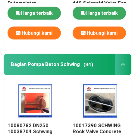
Putzmeister
440 Solenoid Valve For
Agitatoring Paddles
Concrete Pump
Harga terbaik
Harga terbaik
Tentang kita
Hubungi kami
Hubungi kami
Wisata pabrik
Kontrol kualitas
Bagian Pompa Beton Schwing
(34)
Hubungi kami
Quote request suatu
BAGIAN POMPA BETON PUTZMEISTER
10080782 DN250
10017390 SCHWING
10038704 Schwing
Rock Valve Concrete
Bagian Pompa Beton Schwing