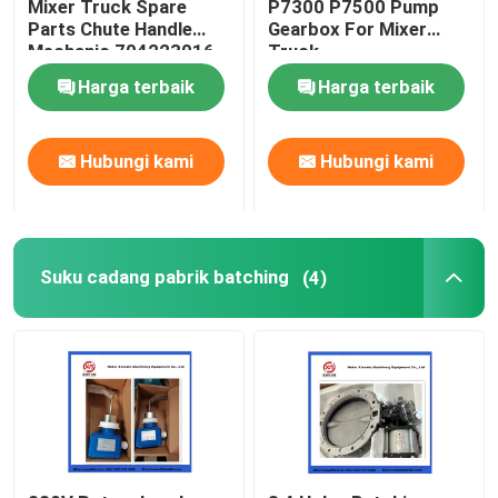
Mixer Truck Spare
P7300 P7500 Pump
Parts Chute Handle
Gearbox For Mixer
Mechanic 704223016
Truck
Bola pembersih pompa beton
Harga terbaik
Harga terbaik
Beton Boom Placer
Hubungi kami
Hubungi kami
Pompa Rexthod
Bagian pompa beton SANY
Suku cadang pabrik batching
(4)
Suku Cadang Pompa Beton Zoomlion
Aksesoris Pompa Beton
Truk Pompa Beton Bekas