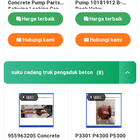
Concrete Pump Parts
Pump 10181912 B-
Schwing Locking Cap
Rock Valve
220/180/10059467
suku cadang truk pengaduk beton
Harga terbaik
Harga terbaik
210/180
Suku cadang pabrik batching
Hubungi kami
Hubungi kami
Pipa pompa beton
suku cadang truk pengaduk beton
(8)
Konkrit Pompa siku
selang karet pompa beton
Kopling Klem Pompa Beton
Flensa Pompa Beton
955963205 Concrete
P3301 P4300 P5300